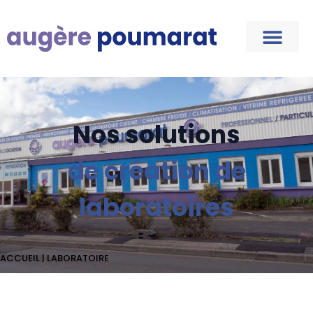
Nos solutions
de création de
laboratoires
ACCUEIL
|
LABORATOIRE